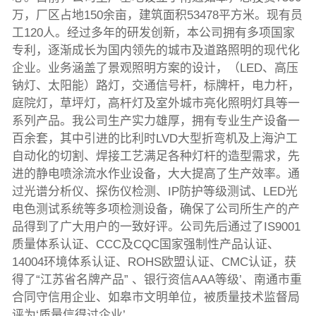
万，厂区占地150余亩，建筑面积53478平方米。现有员
工120人。经过多年的研发创新，本公司拥有多项国家
专利，逐渐成长为国内领先的城市及道路照明的现代化
企业。业务涵盖了景观照明方案的设计，（LED、高压
钠灯、太阳能）路灯，交通信号杆，标牌杆，电力杆，
庭院灯，草坪灯，高杆灯及室外城市亮化照明灯具等一
系列产品。我公司生产实力雄厚，拥有专业生产设备一
百余套，其中引进的比利时LVD大型折弯机及上海沪工
自动化的切割、焊接工艺满足各种灯杆的造型需求，先
进的静电喷涂流水作业设备，大大提高了生产效率。通
过光谱分析仪、探伤仪检测、IP防护等级测试、LED光
电色测试系统等多项检测设备，确保了公司所生产的产
品得到了广大用户的一致好评。公司先后通过了IS9001
质量体系认证、CCC及CQC国家强制性产品认证、
14004环境体系认证、ROHS欧盟认证、CMC认证，获
得了“江苏省名牌产品” 、银行资信AAA等级’、南通市重
合同守信用企业、如皋市文明单位，被质量技术监督局
评为‘质量信得过企业’。