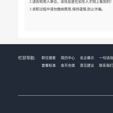
2.请告知用人单位，该信息是在如东人才网上看到的
3.求职过程中请勿缴纳费用,保持谨慎,防止诈骗。
栏目导航:
职位搜索
简历中心
名企展示
一句话
套餐标准
金币充值
意见建议
联系我