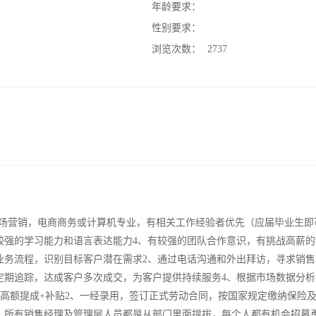
：
年龄要求：
：
性别要求：
：
浏览次数：
2737
，市场营销，电商商务或计算机专业，有相关工作经验者优先（应届毕业生即
较强的学习能力和语言表达能力4、有较强的团队合作意识，有挑战高薪的
业务流程，识别目标客户潜在需求2、通过电话沟通和外出拜访，寻求销售
定期追踪，达成客户多次成交，为客户提供持续服务4、根据市场数据分析
0+高额提成+补贴2、一经录用，签订正式劳动合同，按国家规定缴纳保险
，所有销售经理及管理层人员都是从部门里面提拔，每个人都有机会招募