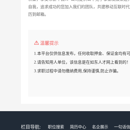
自我，追求成功的您加入我们的团队，共建移动互联时代
历到邮箱。
温馨提示
1.本平台仅供信息发布，任何收取押金、保证金均有
2.请告知用人单位，该信息是在如东人才网上看到的
3.求职过程中请勿缴纳费用,保持谨慎,防止诈骗。
栏目导航:
职位搜索
简历中心
名企展示
一句话