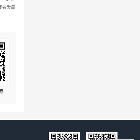
或者发简
息