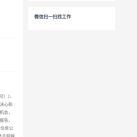
微信扫一扫找工作
可）2、
决心和
机会，
报告，
及住房公
勇于超越